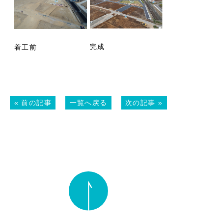
完成
着工前
«
前の記事
一覧へ戻る
次の記事
»